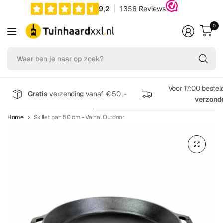
0
Wa
be
je
na
Voor 17:00 bestel
Gratis
verzending vanaf € 50 ,-
op
verzond
zo
Home
Skillet pan 50 cm - Valhal Outdoor