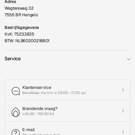
Adres
Wegtersweg 32
7556 BR Hengelo
Bedrijfsgegevens
KvK: 75233835
BTW: NL860200218B01
Service
Klantenservice
Bereikbaar ma t/m vr 09:00 - 17:00 uur
Brandende vraag?
(+31) 85 - 760 60 54
E-mail