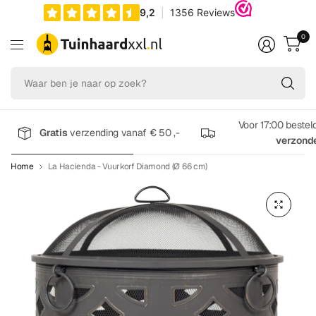
0
Wa
be
je
na
Voor 17:00 bestel
Gratis
verzending vanaf € 50 ,-
op
verzond
zo
Home
La Hacienda - Vuurkorf Diamond (Ø 66 cm)