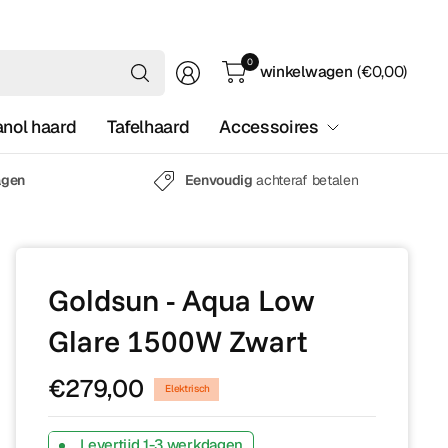
Waar
0
winkelwagen
(€0,00)
ben
je
anol haard
Tafelhaard
Accessoires
naar
op
zoek?
agen
Eenvoudig
achteraf betalen
Goldsun - Aqua Low
Glare 1500W Zwart
€279,00
Elektrisch
Levertijd 1-3 werkdagen