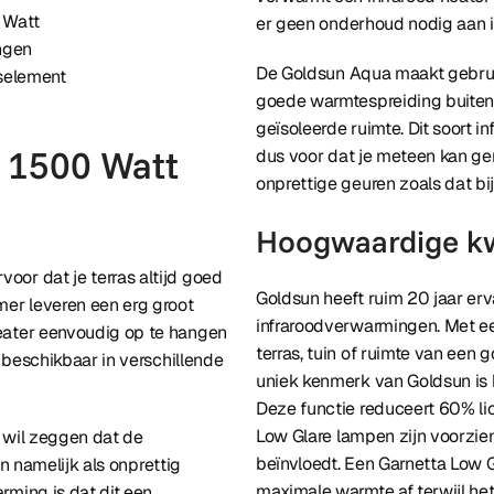
 Watt
er geen onderhoud nodig aan i
ngen
De Goldsun Aqua maakt gebruik
selement
goede warmtespreiding buitens
geïsoleerde ruimte. Dit soort i
 1500 Watt
dus voor dat je meteen kan ge
onprettige geuren zoals dat bi
Hoogwaardige kw
or dat je terras altijd goed
Goldsun heeft ruim 20 jaar erv
mer leveren een erg groot
infraroodverwarmingen. Met ee
eater eenvoudig op te hangen
terras, tuin of ruimte van een
 beschikbaar in verschillende
uniek kenmerk van Goldsun is h
Deze functie reduceert 60% lic
Low Glare lampen zijn voorzien
t wil zeggen dat de
beïnvloedt. Een Garnetta Low G
an namelijk als onprettig
maximale warmte af terwijl het w
rming is dat dit een