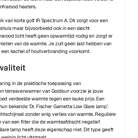
nfrarood heaters.
 van korte golf IR Spectrum A. Dit zorgt voor een
huis maar bijvoorbeeld ook in een slecht
nfrarood licht heeft geen opwarmtijd nodig en zorgt er
nieten van de warmte. Je zult geen last hebben van
j een kachel of houtverbranding voorkomt.
aliteit
aring in de praktische toepassing van
n terrasverwarmer van Goldsun voorzie je jouw
 goed verdeelde warmte tegen een leuke prijs. Een
un bekende ‘Dr. Fischer Garnetta Low Glare lamp’.
htschijnsel zonder enig verlies van warmte. Reguliere
 van een filter die de warmteafdracht negatief
lare lamp heeft deze eigenschap niet. Dit type geeft
einig licht uitstraalt.