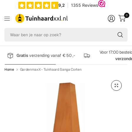
0
Wa
be
je
na
Voor 17:00 bestel
Gratis
verzending vanaf € 50 ,-
op
verzond
zo
Home
GardenmaxX - Tuinhaard Sanga Corten