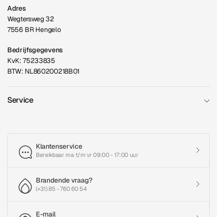
Adres
Wegtersweg 32
7556 BR Hengelo
Bedrijfsgegevens
KvK: 75233835
BTW: NL860200218B01
Service
Klantenservice
Bereikbaar ma t/m vr 09:00 - 17:00 uur
Brandende vraag?
(+31) 85 - 760 60 54
E-mail