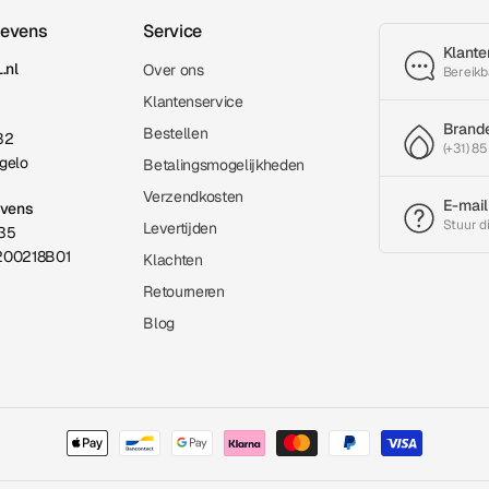
gevens
Service
Klante
.nl
Over ons
Bereikb
Klantenservice
Brand
Bestellen
32
(+31) 85
gelo
Betalingsmogelijkheden
Verzendkosten
E-mail
evens
Stuur d
Levertijden
35
200218B01
Klachten
Retourneren
Blog