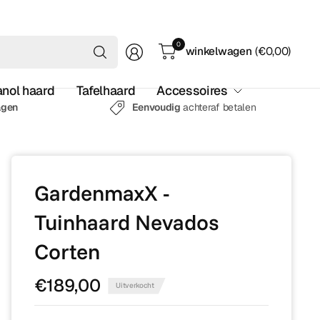
Waar
0
winkelwagen
(€0,00)
ben
je
anol haard
Tafelhaard
Accessoires
naar
op
agen
Eenvoudig
achteraf betalen
zoek?
GardenmaxX -
Tuinhaard Nevados
Corten
€189,00
Uitverkocht