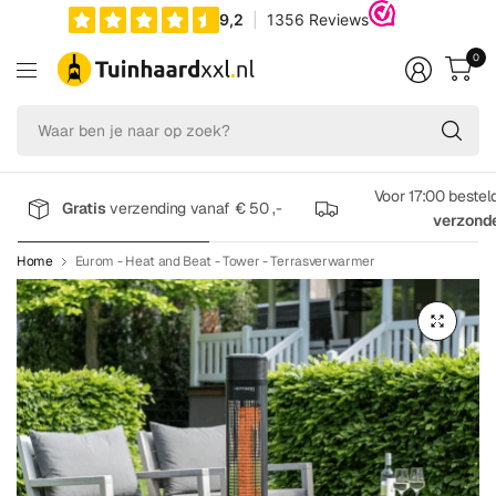
0
Wa
be
je
na
Voor 17:00 bestel
Gratis
verzending vanaf € 50 ,-
op
verzond
zo
Home
Eurom - Heat and Beat - Tower - Terrasverwarmer