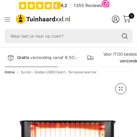
0
Wa
be
je
na
Voor 17:00 bestel
Gratis
verzending vanaf € 50 ,-
op
verzond
zo
Home
Eurom - Golden 2400 Giant - Terrasverwarmer