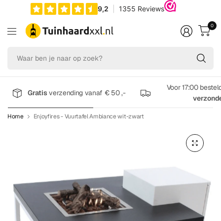
0
Wa
be
je
na
Voor 17:00 bestel
Gratis
verzending vanaf € 50 ,-
op
verzond
zo
Home
Enjoyfires - Vuurtafel Ambiance wit-zwart