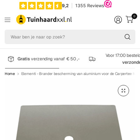
0
Wa
be
je
na
Voor 17:00 bestel
Gratis
verzending vanaf € 50 ,-
op
verzond
zo
Home
Elementi - Brander bescherming van aluminium voor de Carpertee haa