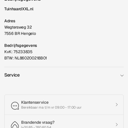
TuinhaardXXL.nl
Adres
Wegtersweg 32
7556 BR Hengelo
Bedrijfsgegevens
KvK: 75233835
BTW: NL860200218B01
Service
Klantenservice
Bereikbaar ma t/m vr 09:00 - 17:00 uur
Brandende vraag?
(+31) 85 - 760 60 54