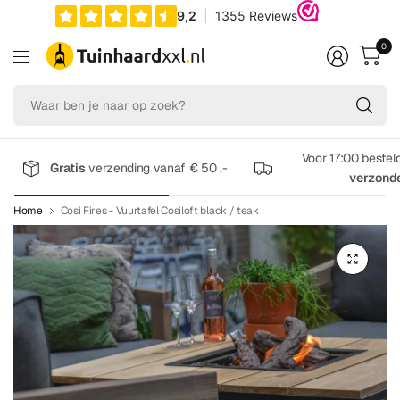
0
Wa
be
je
na
Voor 17:00 bestel
Gratis
verzending vanaf € 50 ,-
op
verzond
zo
Home
Cosi Fires - Vuurtafel Cosiloft black / teak