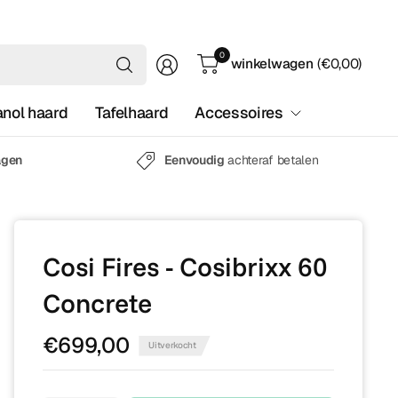
Waar
0
winkelwagen
(€0,00)
ben
je
anol haard
Tafelhaard
Accessoires
naar
op
zoek?
agen
Eenvoudig
achteraf betalen
Cosi Fires - Cosibrixx 60
Concrete
€699,00
Uitverkocht