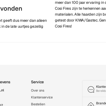
meer dan 100 jaar ervaring in
avonden
Cosi Fires zijn te herkennen 
materialen. Alle haarden zijn
getest door KIWA/Gastec. Gen
t geeft dus meer dan alleen
Cosi Fires!
in de late uurtjes gezellig
gevens
Service
Klante
.nl
Over ons
Bereikb
Klantenservice
Brand
Bestellen
32