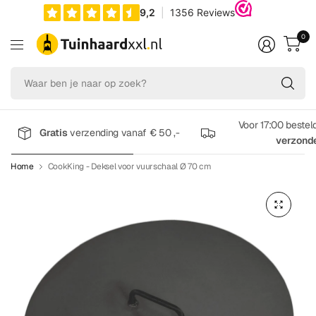
0
Wa
be
je
na
Voor 17:00 bestel
Gratis
verzending vanaf € 50 ,-
op
verzond
zo
Home
CookKing - Deksel voor vuurschaal Ø 70 cm