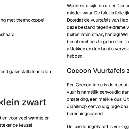
Wanneer u kijkt naar een Cocoo
minder waar. De tafel is feitel
king met thermokoppel
Doordat de vuurtafels van Hap
deze bestand tegen extreme war
gashaard
buiten laten staan, handig! We
beschermhoes te gebruiken, zo
afdekken en dan bent u verzeke
hebben.
Cocoon Vuurtafels z
kend gasinstallateur laten
Een Cocoon table is de meest 
vuur is namelijk eenvoudig aan
klein zwart
ontsteking, een makkie dus! Ui
draaiknop eenvoudig regelbaar
bedieningspaneel.
t en voor veel warmte en
tstekende keuze!
De luxe loungehaard is verkrijg