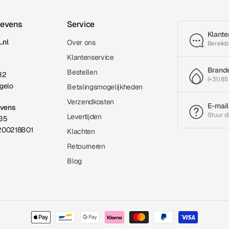
gevens
Service
Klante
.nl
Over ons
Bereikb
Klantenservice
Brand
Bestellen
32
(+31) 85
gelo
Betalingsmogelijkheden
Verzendkosten
E-mail
evens
Stuur d
Levertijden
35
200218B01
Klachten
Retourneren
Blog