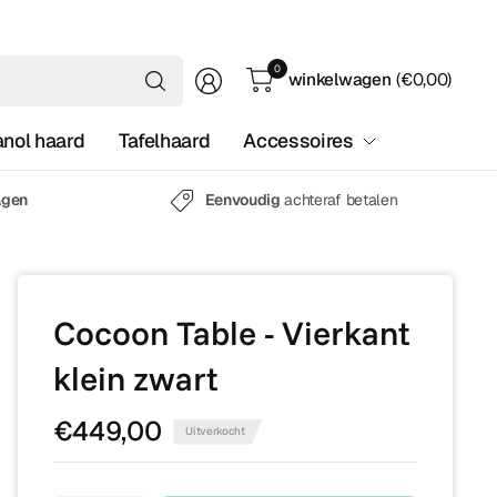
Waar
0
winkelwagen
(€0,00)
ben
je
anol haard
Tafelhaard
Accessoires
naar
op
zoek?
agen
Eenvoudig
achteraf betalen
Cocoon Table - Vierkant
klein zwart
€449,00
Uitverkocht