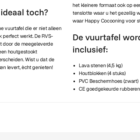
het kleinere formaat ook op een
 ideaal toch?
tenslotte waar u het gezellig w
waar Happy Cocooning voor st
vuurtafel die er niet alleen
De vuurtafel wor
k perfect werkt. De RVS-
kt door de meegeleverde
inclusief:
 een houtgestookt
rscheiden. Wist u dat de
Lava stenen (4,5 kg)
n levert, ècht genieten!
Houtblokken (4 stuks)
PVC Beschermhoes (zwart)
CE goedgekeurde rubberen