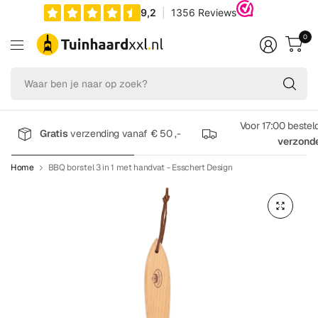
0
Wa
be
je
na
Voor 17:00 bestel
Gratis
verzending vanaf € 50 ,-
op
verzond
zo
Home
BBQ borstel 3 in 1 met handvat - Esschert Design