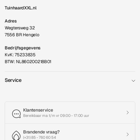
TuinhaardXXL.nl
Adres
Wegtersweg 32
7556 BR Hengelo
Bedrijfsgegevens
KvK: 75233835
BTW: NL860200218B01
Service
Klantenservice
Bereikbaar ma t/m vr 09:00 - 17:00 uur
Brandende vraag?
(+31) 85 - 760 60 54