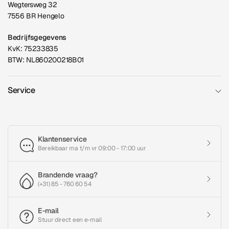
Wegtersweg 32
7556 BR Hengelo
Bedrijfsgegevens
KvK: 75233835
BTW: NL860200218B01
Service
Klantenservice
Bereikbaar ma t/m vr 09:00 - 17:00 uur
Brandende vraag?
(+31) 85 - 760 60 54
E-mail
Stuur direct een e-mail