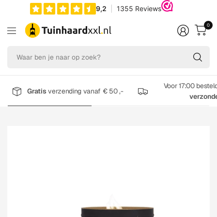
0
Wa
be
je
na
Voor 17:00 bestel
Gratis
verzending vanaf € 50 ,-
op
verzond
zo