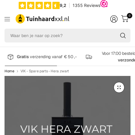
0
Wa
be
je
na
Voor 17:00 bestel
Gratis
verzending vanaf € 50 ,-
op
verzond
zo
Home
VIK - Spare parts - Hera zwart